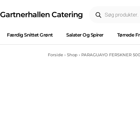
Gartnerhallen Catering
Færdig Snittet Grønt
Salater Og Spirer
Tørrede F
Forside
›
Shop
›
PARAGUAYO FERSKNER 500g