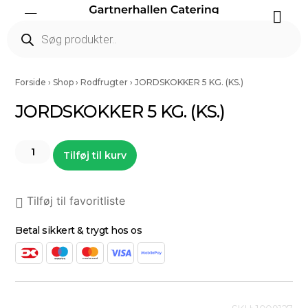
Færdig Snittet Grønt
Salater Og Spirer
Tørrede Frugt Og Nødder
Vinding Kartofler
Forside
›
Shop
›
Rodfrugter
›
JORDSKOKKER 5 KG. (KS.)
JORDSKOKKER 5 KG. (KS.)
Tilføj til kurv
Tilføj til favoritliste
Betal sikkert & trygt hos os