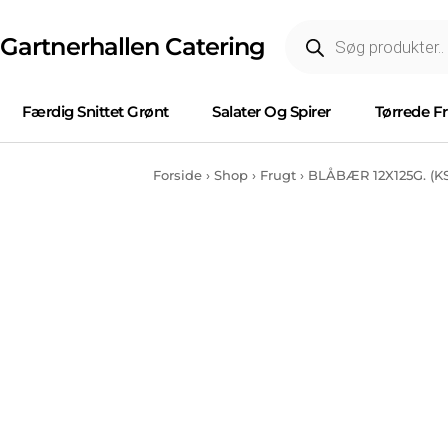
Gartnerhallen Catering
Færdig Snittet Grønt
Salater Og Spirer
Tørrede F
Forside
›
Shop
›
Frugt
›
BLÅBÆR 12X125G. (KS