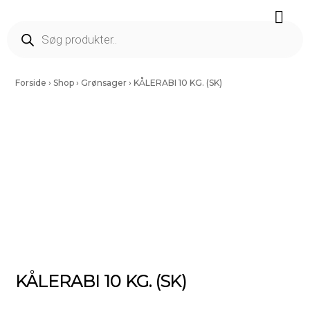
Færdig Snittet Grønt
Salater Og Spirer
Tørrede Frugt Og Nødder
Vinding Kartofler
Forside
›
Shop
›
Grønsager
›
KÅLERABI 10 KG. (SK)
KÅLERABI 10 KG. (SK)