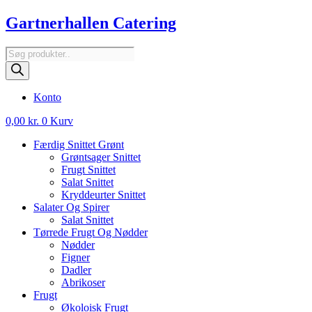
Videre
Gartnerhallen Catering
til
indhold
Products
search
Konto
0,00
kr.
0
Kurv
Færdig Snittet Grønt
Grøntsager Snittet
Frugt Snittet
Salat Snittet
Kryddeurter Snittet
Salater Og Spirer
Salat Snittet
Tørrede Frugt Og Nødder
Nødder
Figner
Dadler
Abrikoser
Frugt
Økoloisk Frugt