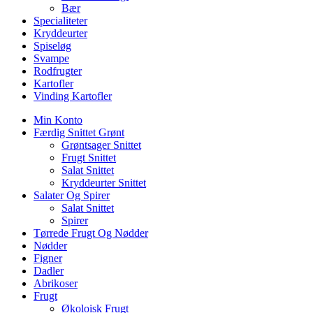
Bær
Specialiteter
Kryddeurter
Spiseløg
Svampe
Rodfrugter
Kartofler
Vinding Kartofler
Min Konto
Færdig Snittet Grønt
Grøntsager Snittet
Frugt Snittet
Salat Snittet
Kryddeurter Snittet
Salater Og Spirer
Salat Snittet
Spirer
Tørrede Frugt Og Nødder
Nødder
Figner
Dadler
Abrikoser
Frugt
Økoloisk Frugt