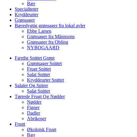
Bær
Specialiteter
Kryddeurter
Grønsager
Bæredygtig grønsager fra lokal avler
Ebbe Larsen
Grønsager fra Månnsons
Grønsager fra Obling
NYBOGAARD
Færdig Snittet Grønt
Grøntsager Snittet
Frugt Snittet
Salat Snittet
Kryddeurter Snittet
Salater Og Spirer
Salat Snittet
Tørrede Frugt Og Nødder
Nødder
Figner
Dadler
Abrikoser
Frugt
Økoloisk Frugt
Bær