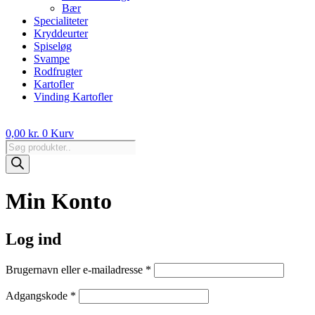
Bær
Specialiteter
Kryddeurter
Spiseløg
Svampe
Rodfrugter
Kartofler
Vinding Kartofler
0,00
kr.
0
Kurv
Products
search
Min Konto
Log ind
Påkrævet
Brugernavn eller e-mailadresse
*
Påkrævet
Adgangskode
*