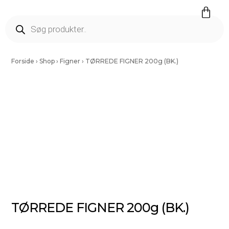
Færdig Snittet Grønt
Salater Og Spirer
Tørrede Frugt Og Nødder
Vinding Kartofler
Forside
›
Shop
›
Figner
›
TØRREDE FIGNER 200g (BK.)
TØRREDE FIGNER 200g (BK.)