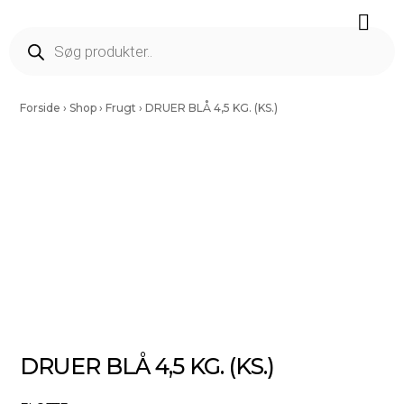
Færdig Snittet Grønt
Salater Og Spirer
Tørrede Frugt Og Nødder
Vinding Kartofler
Forside
›
Shop
›
Frugt
›
DRUER BLÅ 4,5 KG. (KS.)
DRUER BLÅ 4,5 KG. (KS.)