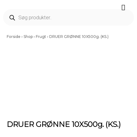
Færdig Snittet Grønt
Salater Og Spirer
Tørrede Frugt Og Nødder
Vinding Kartofler
Forside
›
Shop
›
Frugt
›
DRUER GRØNNE 10X500g. (KS.)
DRUER GRØNNE 10X500g. (KS.)