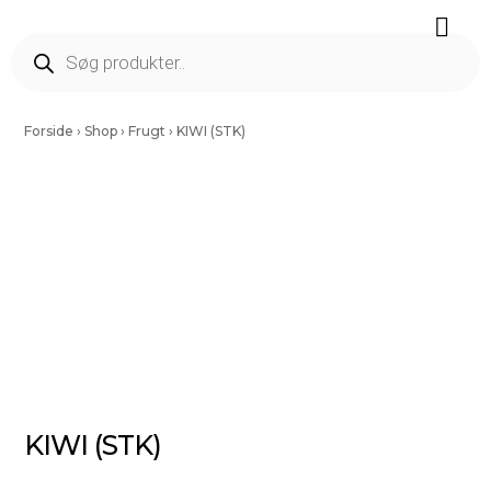
Færdig Snittet Grønt
Salater Og Spirer
Tørrede Frugt Og Nødder
Vinding Kartofler
Forside
›
Shop
›
Frugt
›
KIWI (STK)
KIWI (STK)