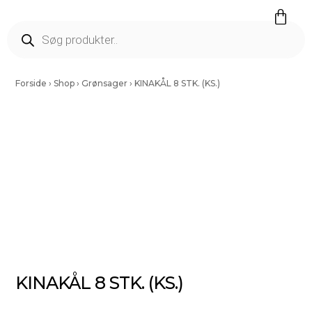
Færdig Snittet Grønt
Salater Og Spirer
Tørrede Frugt Og Nødder
Vinding Kartofler
Forside
›
Shop
›
Grønsager
›
KINAKÅL 8 STK. (KS.)
KINAKÅL 8 STK. (KS.)