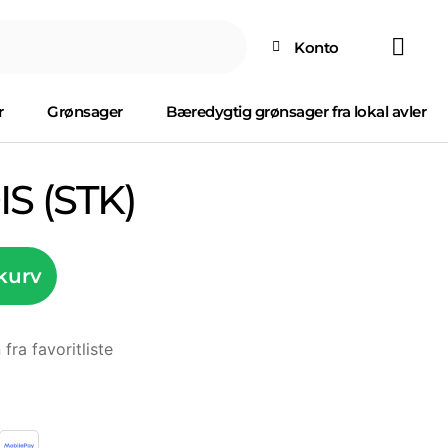
Konto
r
Grønsager
Bæredygtig grønsager fra lokal avler
S (STK)
 kurv
 fra favoritliste