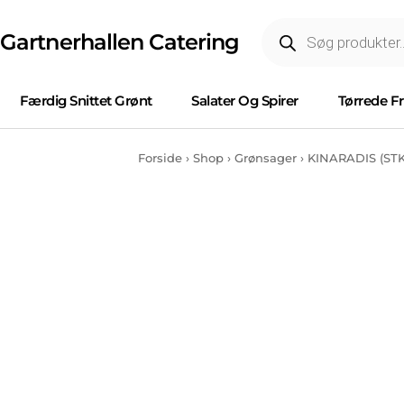
Gartnerhallen Catering
Færdig Snittet Grønt
Salater Og Spirer
Tørrede F
Forside
›
Shop
›
Grønsager
›
KINARADIS (STK