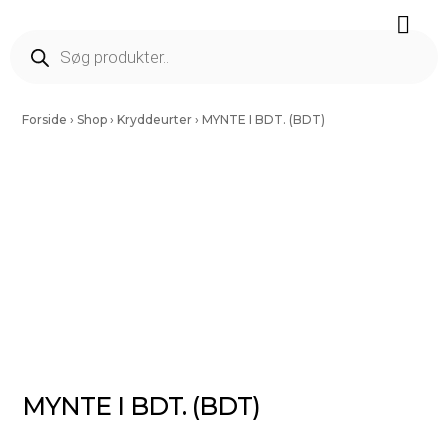
Færdig Snittet Grønt
Salater Og Spirer
Tørrede Frugt Og Nødder
Vinding Kartofler
Forside
›
Shop
›
Kryddeurter
›
MYNTE I BDT. (BDT)
MYNTE I BDT. (BDT)