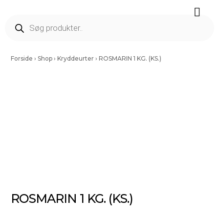
Færdig Snittet Grønt
Salater Og Spirer
Tørrede Frugt Og Nødder
Vinding Kartofler
Forside
›
Shop
›
Kryddeurter
›
ROSMARIN 1 KG. (KS.)
ROSMARIN 1 KG. (KS.)