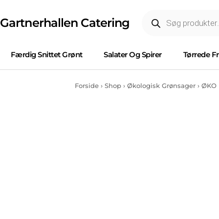
Gartnerhallen Catering
Færdig Snittet Grønt
Salater Og Spirer
Tørrede F
Forside
›
Shop
›
Økologisk Grønsager
›
ØKO 