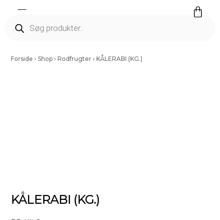
Færdig Snittet Grønt
Salater Og Spirer
Tørrede Frugt Og Nødder
Vinding Kartofler
Forside
›
Shop
›
Rodfrugter
›
KÅLERABI (KG.)
KÅLERABI (KG.)