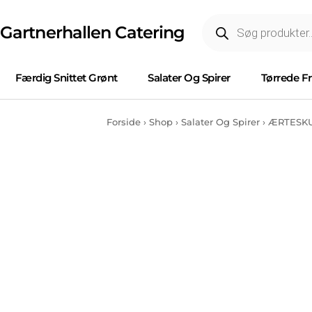
Gartnerhallen Catering
Færdig Snittet Grønt
Salater Og Spirer
Tørrede F
Forside
›
Shop
›
Salater Og Spirer
›
ÆRTESKU