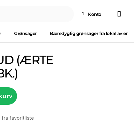
Konto
r
Grønsager
Bæredygtig grønsager fra lokal avler
D (ÆRTE
BK.)
 kurv
 fra favoritliste