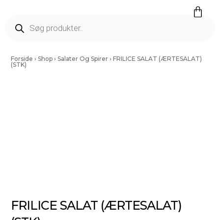
Færdig Snittet Grønt
Salater Og Spirer
Tørrede Frugt Og Nødder
Vinding Kartofler
Forside
›
Shop
›
Salater Og Spirer
›
FRILICE SALAT (ÆRTESALAT)
(STK)
FRILICE SALAT (ÆRTESALAT)