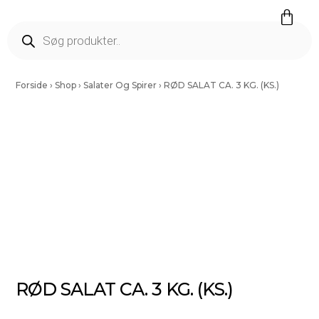
Færdig Snittet Grønt
Salater Og Spirer
Tørrede Frugt Og Nødder
Vinding Kartofler
Forside
›
Shop
›
Salater Og Spirer
›
RØD SALAT CA. 3 KG. (KS.)
RØD SALAT CA. 3 KG. (KS.)