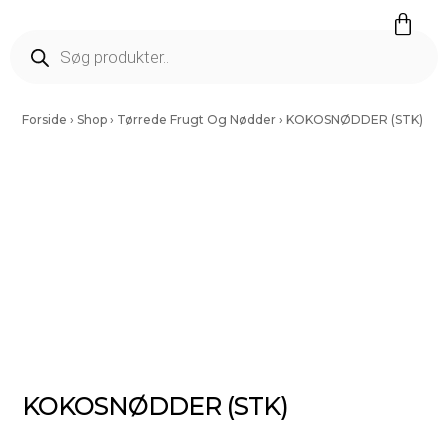
Færdig Snittet Grønt
Salater Og Spirer
Tørrede Frugt Og Nødder
Vinding Kartofler
Forside
›
Shop
›
Tørrede Frugt Og Nødder
›
KOKOSNØDDER (STK)
KOKOSNØDDER (STK)